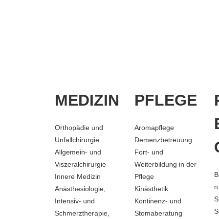
MEDIZIN
PFLEGE
Orthopädie und
Aromapflege
Unfallchirurgie
Demenzbetreuung
Allgemein- und
Fort- und
Viszeralchirurgie
Weiterbildung in der
B
Innere Medizin
Pflege
n
Anästhesiologie,
Kinästhetik
S
Intensiv- und
Kontinenz- und
S
Schmerztherapie,
Stomaberatung