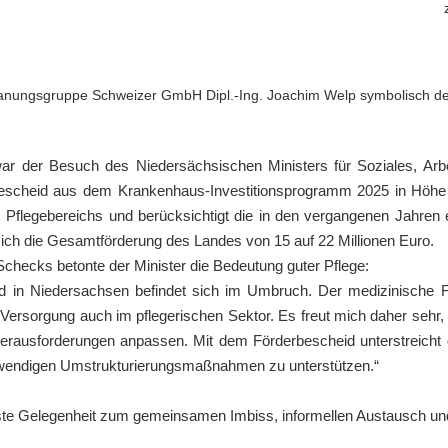
lanungsgruppe Schweizer GmbH Dipl.-Ing. Joachim Welp symbolisch de
war der
Besuch des Niedersächsischen Ministers für Soziales, Arbe
escheid aus dem Krankenhaus-Investitionsprogramm 2025 in Höhe 
es Pflegebereichs und berücksichtigt die in den vergangenen Jahre
ich die
Gesamtförderung des Landes von 15 auf 22 Millionen Euro
.
checks betonte der Minister die Bedeutung guter Pflege:
d in Niedersachsen befindet sich im Umbruch. Der medizinische Fo
 Versorgung auch im pflegerischen Sektor. Es freut mich daher sehr,
erausforderungen anpassen. Mit dem Förderbescheid unterstreicht di
twendigen Umstrukturierungsmaßnahmen zu unterstützen.“
äste Gelegenheit zum
gemeinsamen Imbiss, informellen Austausch
un