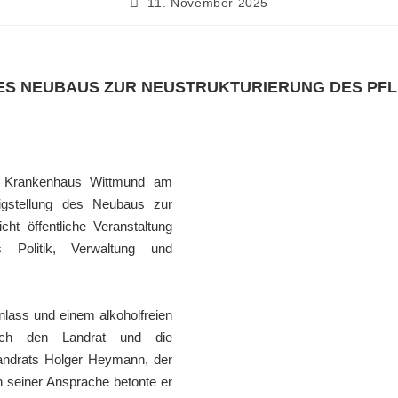
11. November 2025
DES NEUBAUS ZUR NEUSTRUKTURIERUNG DES PF
s Krankenhaus Wittmund am
tigstellung des Neubaus zur
icht öffentliche Veranstaltung
Politik, Verwaltung und
nlass und einem alkoholfreien
ch den Landrat und die
andrats Holger Heymann
, der
In seiner Ansprache betonte er