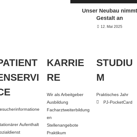
Unser Neubau nimm
Gestalt an
12. Mai 2025
PATIENT
KARRIE
STUDIU
ENSERVI
RE
M
CE
Wir als Arbeitgeber
Praktisches Jahr
Ausbildung
PJ-PocketCard
esucherinformatione
Facharztweiterbildung
en
tationärer Aufenthalt
Stellenangebote
ozialdienst
Praktikum