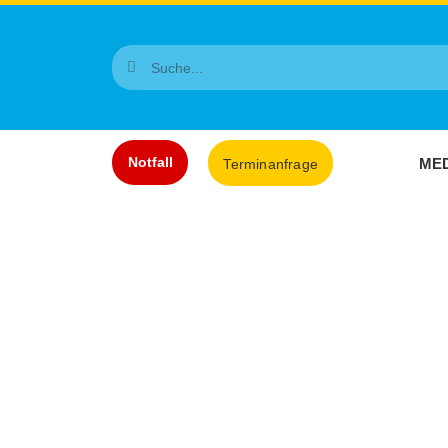
Notfall
MED
Terminanfrage