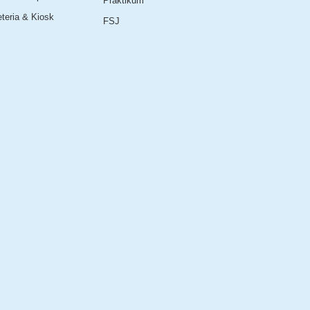
Praktikum
teria & Kiosk
FSJ