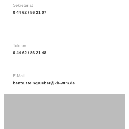
Sekretariat
0 44 62 / 86 21 07
E-Mail
gunda.schwarz@kh-wtm.de
Telefon
0 44 62 / 86 21 48
E-Mail
bente.steingrueber@kh-wtm.de